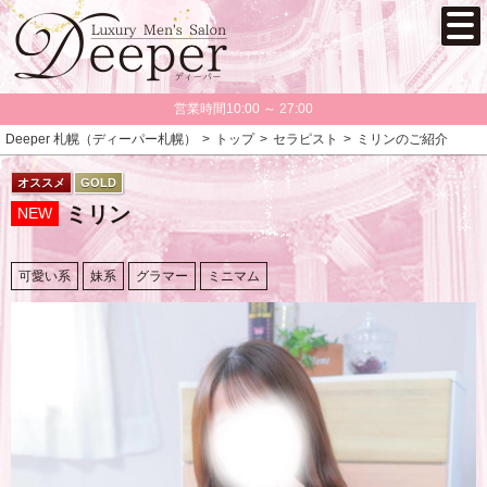
営業時間10:00 ～ 27:00
Deeper 札幌（ディーパー札幌）
トップ
セラピスト
ミリンのご紹介
オススメ
GOLD
ミリン
NEW
可愛い系
妹系
グラマー
ミニマム