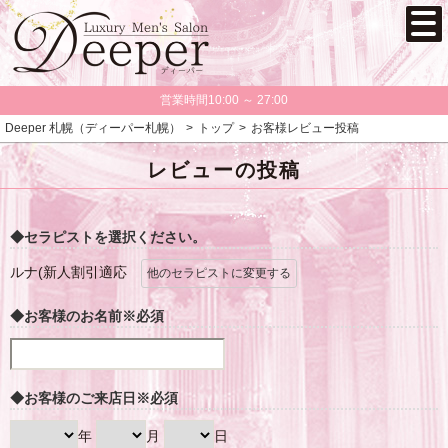
営業時間10:00 ～ 27:00
Deeper 札幌（ディーパー札幌）
トップ
お客様レビュー投稿
レビューの投稿
◆セラピストを選択ください。
ルナ(新人割引適応
他のセラピストに変更する
◆お客様のお名前
※必須
◆お客様のご来店日
※必須
年
月
日