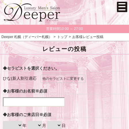
営業時間10:00 ～ 27:00
Deeper 札幌（ディーパー札幌）
トップ
お客様レビュー投稿
レビューの投稿
◆セラピストを選択ください。
ひな(新人割引適応
他のセラピストに変更する
◆お客様のお名前
※必須
◆お客様のご来店日
※必須
年
月
日