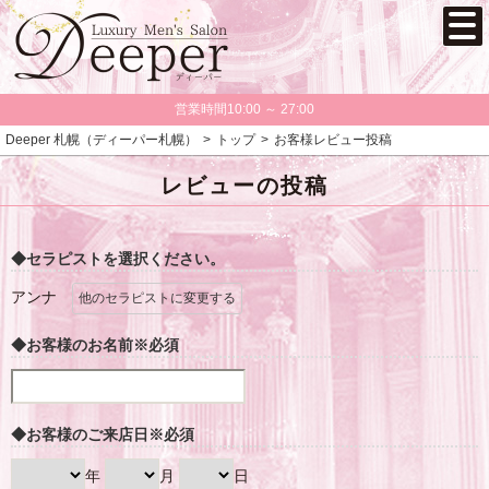
営業時間10:00 ～ 27:00
Deeper 札幌（ディーパー札幌）
トップ
お客様レビュー投稿
レビューの投稿
◆セラピストを選択ください。
アンナ
他のセラピストに変更する
◆お客様のお名前
※必須
◆お客様のご来店日
※必須
年
月
日