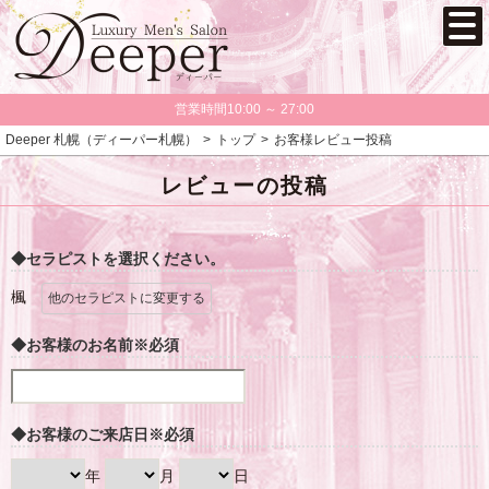
営業時間10:00 ～ 27:00
Deeper 札幌（ディーパー札幌）
トップ
お客様レビュー投稿
レビューの投稿
◆セラピストを選択ください。
楓
他のセラピストに変更する
◆お客様のお名前
※必須
◆お客様のご来店日
※必須
年
月
日