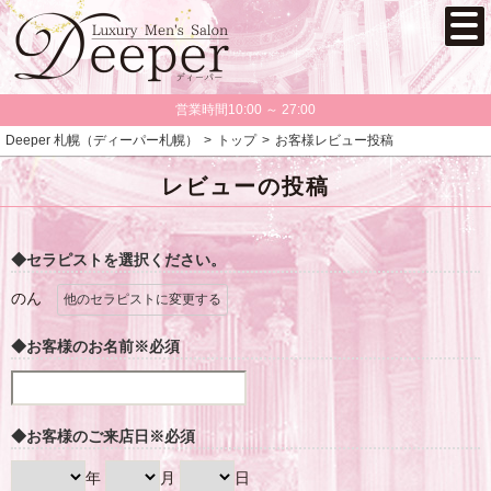
営業時間10:00 ～ 27:00
Deeper 札幌（ディーパー札幌）
トップ
お客様レビュー投稿
レビューの投稿
◆セラピストを選択ください。
のん
他のセラピストに変更する
◆お客様のお名前
※必須
◆お客様のご来店日
※必須
年
月
日